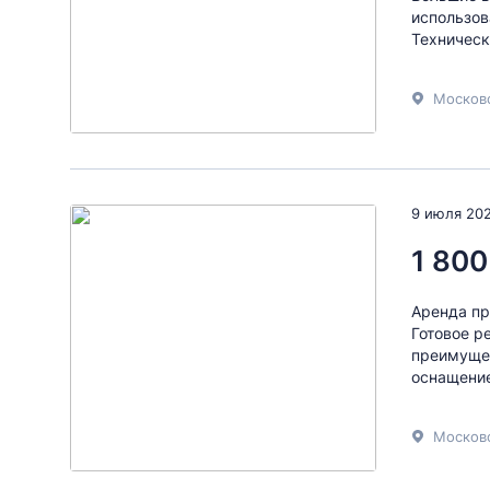
использов
Техническ
Московс
9 июля 20
1 800
Аренда пр
Готовое р
преимущес
оснащение
Московс