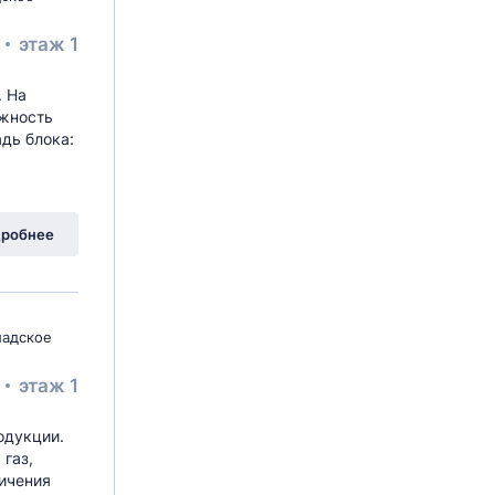
²
этаж 1
. На
ожность
дь блока:
робнее
ладское
²
этаж 1
одукции.
 газ,
ичения