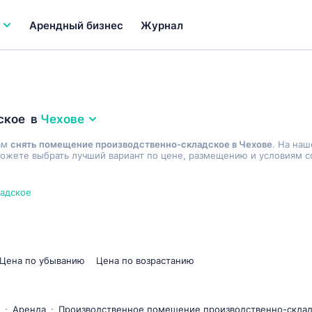
Арендный бизнес
Журнал
ское
в
Чехове
ам
снять помещение производственно-складское в Чехове
. На на
ожете выбрать лучший вариант по цене, размещению и условиям со
адское
Цена по убыванию
Цена по возрастанию
Аренда
Производственное помещение производственно-скла