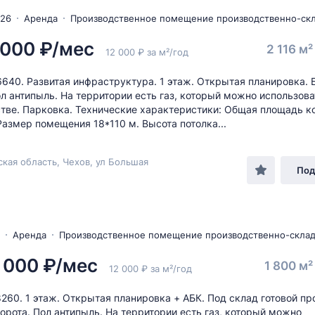
026
Аренда
Производственное помещение производственно-ск
 000 ₽/мес
2 116 м
12 000 ₽ за м²/год
6640. Развитая инфраструктура. 1 этаж. Открытая планировка.
ол антипыль. На территории есть газ, который можно использова
тве. Парковка. Технические характеристики: Общая площадь ко
 Размер помещения 18*110 м. Высота потолка...
кая область, Чехов, ул Большая
Под
Аренда
Производственное помещение производственно-скла
 000 ₽/мес
1 800 м
12 000 ₽ за м²/год
8260. 1 этаж. Открытая планировка + АБК. Под склад готовой пр
орота. Пол антипыль. На территории есть газ, который можно