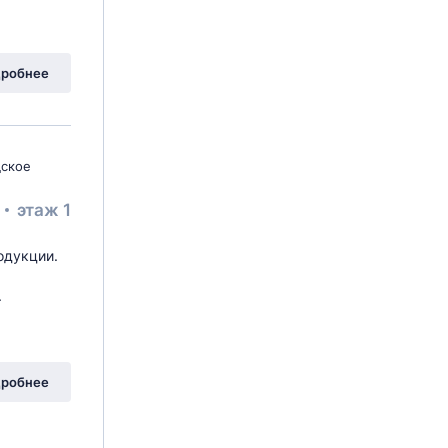
робнее
дское
²
этаж 1
одукции.
.
робнее