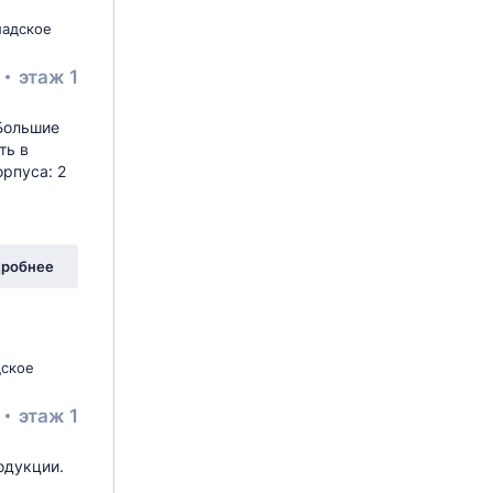
ладское
²
этаж 1
 Большие
ть в
рпуса: 2
робнее
дское
²
этаж 1
одукции.