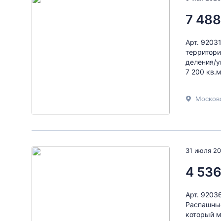
7 488
Арт. 9203
территори
деления/у
7 200 кв.
Московс
31 июля 2
4 536
Арт. 9203
Распашные
который м