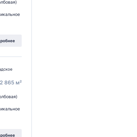
олбовая)
никальное
робнее
адское
2 865 м²
олбовая)
никальное
робнее