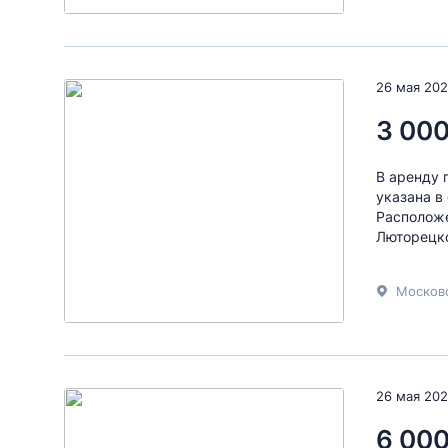
26 мая 20
3 000
В аренду 
указана в
Расположе
Люторецко
Московс
26 мая 20
6 000