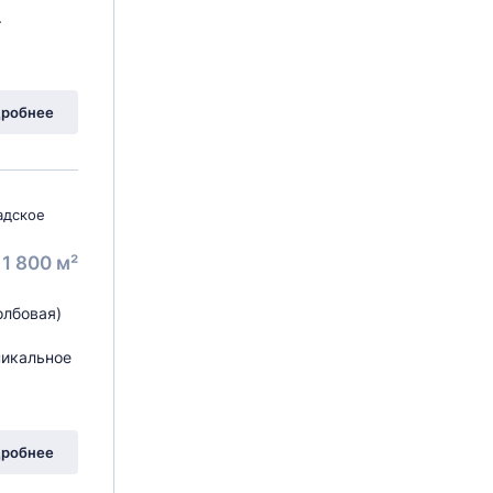
.
робнее
адское
1 800 м²
олбовая)
никальное
робнее