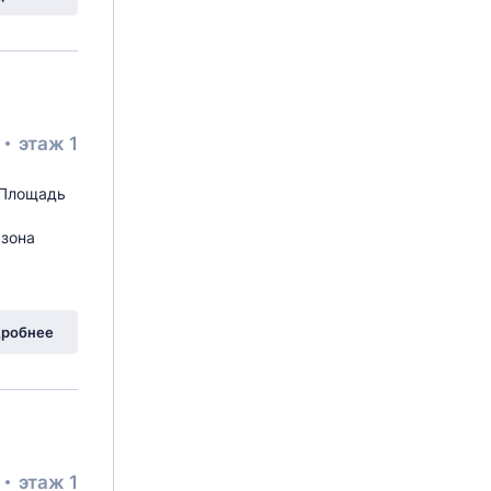
²
этаж 1
 Площадь
мзона
робнее
²
этаж 1