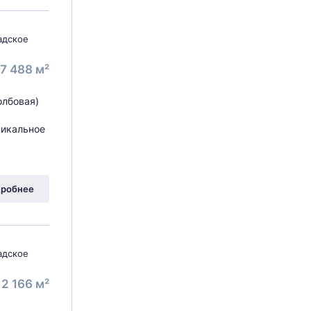
адское
7 488 м²
олбовая)
никальное
робнее
адское
2 166 м²